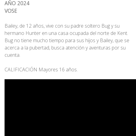
AÑO 2024
7 de agosto 2026 / 22:15 h
VOSE
Bailey, de 12 años, vive con su padre soltero Bug y su
hermano Hunter en una casa ocupada del norte de Kent.
Bug no tiene mucho tiempo para sus hijos y Bailey, que se
acerca a la pubertad, busca atención y aventuras por su
cuenta.
CALIFICACIÓN Mayores 16 años.