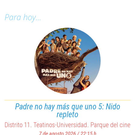
Para hoy...
Padre no hay más que uno 5: Nido
Paddington: Aventura en la selva
repleto
Distrito 1. Cine Albéniz
Distrito 11. Teatinos-Universidad. Parque del cine
7 de agosto 2026 / 11:00 h
7 de agosto 2026 / 22:15 h