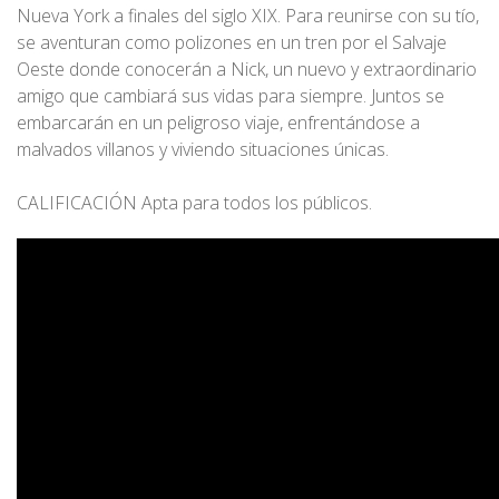
Nueva York a finales del siglo XIX. Para reunirse con su tío,
se aventuran como polizones en un tren por el Salvaje
Oeste donde conocerán a Nick, un nuevo y extraordinario
amigo que cambiará sus vidas para siempre. Juntos se
embarcarán en un peligroso viaje, enfrentándose a
malvados villanos y viviendo situaciones únicas.
CALIFICACIÓN Apta para todos los públicos.