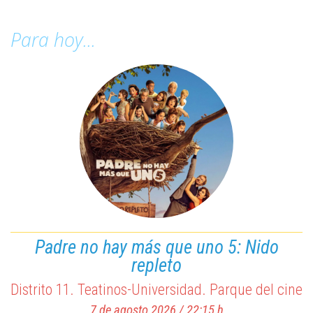
Para hoy...
Padre no hay más que uno 5: Nido
Paddington: Aventura en la selva
repleto
Distrito 1. Cine Albéniz
Distrito 11. Teatinos-Universidad. Parque del cine
7 de agosto 2026 / 11:00 h
7 de agosto 2026 / 22:15 h