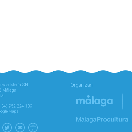
Organizan
amos Marín SN
2 Málaga
ña
(+34) 952 224 109
Google Maps