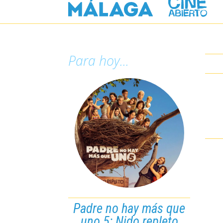
Para hoy...
Padre no hay más que
Paddington: Aventura
uno 5: Nido repleto
en la selva