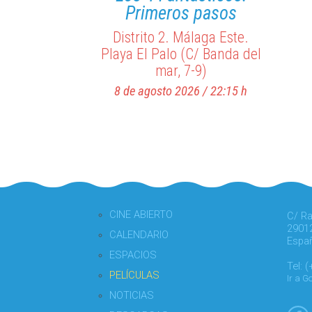
Primeros pasos
Distrito 2. Málaga Este.
Playa El Palo (C/ Banda del
mar, 7-9)
8 de agosto 2026 / 22:15 h
CINE ABIERTO
C/ R
2901
CALENDARIO
Espa
ESPACIOS
Tel: 
PELÍCULAS
Ir a 
NOTICIAS