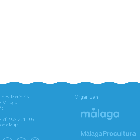
Organizan
amos Marín SN
2 Málaga
ña
(+34) 952 224 109
Google Maps