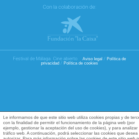
Con la colaboración de:
Festival de Málaga. Cine abierto
/
Aviso legal
Política de
/
privacidad
Política de cookies
Le informamos de que este sitio web utiliza cookies propias y de terc
con la finalidad de permitir el funcionamiento de la página web (por
ejemplo, gestionar la aceptación del uso de cookies), y para analizar 
tráfico web. A continuación, podrá seleccionar las cookies que desea
autorizar. Para más información sobre las cookies de este sitio web 