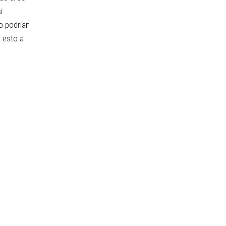
i
o podrían
a esto a