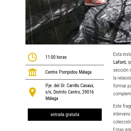
Esta inst
11:00 horas
Lafont,
qu
sección 
Centre Pompidou Málaga
la relaci
Pje. del Dr. Carrillo Casaux,
formar pa
s/n, Distrito Centro, 29016
compleme
Málaga
Este frag
intervenc
colección
Estas int