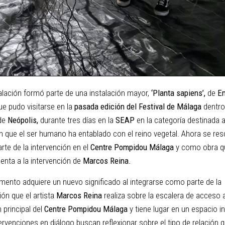
alación formó parte de una instalación mayor,
‘Planta sapiens’,
de
E
e pudo visitarse en la
pasada edición del Festival de Málaga
dentro
de
Neópolis,
durante tres días en la
SEAP
en la categoría destinada 
ón que el ser humano ha entablado con el reino vegetal. Ahora se res
rte de la intervención en el
Centre Pompidou Málaga
y como obra q
nta a la intervención de
Marcos Reina.
mento adquiere un nuevo significado al integrarse como parte de la
ión que el artista
Marcos Reina
realiza sobre la escalera de acceso a
 principal del
Centre Pompidou Málaga
y tiene lugar en un espacio int
ervenciones en diálogo buscan reflexionar sobre el tipo de relación q