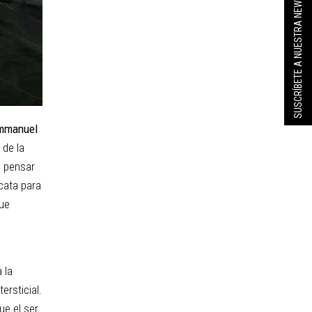
SUSCRÍBETE A NUESTRA NEWSLETTER
mmanuel
 de la
a pensar
cata para
ue
 la
ersticial.
ue el ser