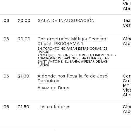
Vic
Ate
06
20:00
GALA DE INAUGURACIÓN
Tea
Cer
06
20:00
Cortometrajes Málaga Sección
Cin
Oficial. PROGRAMA 1
Alb
EN TORONTO NO PASAN ESTAS COSAS, 25
HAIKUS
ANIMADOS, ROSHNI, VERDEROJO, FRAGMENTOS
ANACRÓNICOS, PAPÁ NOEL HA MUERTO, THE
SAINT ANTOINE, EL BAHÍA, A PESAR DE LAS
RUINAS
06
21:30
A donde nos lleva la fe de José
Cen
Gerónimo
Cul
Mª
A voz de Deus
Vic
Ate
06
21:50
Los nadadores
Cin
Alb