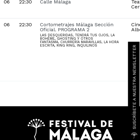
06
22:30
Calle Málaga
Tea
Cer
06
22:30
Cortometrajes Málaga Sección
Cin
Oficial. PROGRAMA 2
Alb
LAS DESQUERIDAS, TENDRÁ TUS OJOS, LA
BOHÈME, GHOSTING Y OTROS
FANTASMA, CHURRERÍA MARAVILLAS, LA HORA
ESCRITA, RING RING, INQUILINOS
SUSCRÍBETE A NUESTRA NEWSLETTER