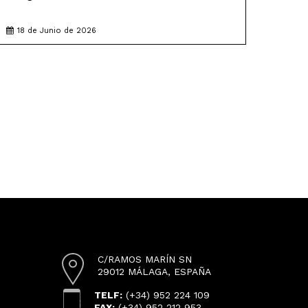
18 de Junio de 2026
C/RAMOS MARÍN SN
29012 MÁLAGA, ESPAÑA
TELF:
(+34) 952 224 109
FAX:
(+34) 952 212 953