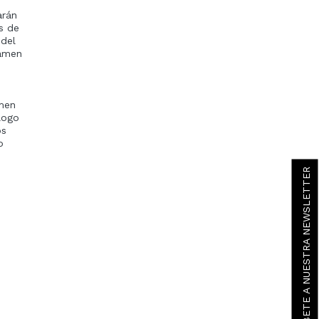
arán
os de
 del
tamen
umen
logo
os
o
SUSCRÍBETE A NUESTRA NEWSLETTER