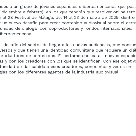
tudes a un grupo de jóvenes españoles e iberoamericanos que pas
e diciembre a febrero), en los que tendrán que resolver online ret
án al 28 Festival de Málaga, del 14 al 23 de marzo de 2025, dentro
r un nuevo desafío para crear contenido audiovisual sobre el cer
ortunidad de dialogar con coproductoras y fondos internacionales,
 Iberoamericana.
l desafío del sector de llegar a las nuevas audiencias, que cons
ersos y que tienen una identidad comunitaria que requiere un diá
 productores de contenidos. El certamen busca así nuevos espaci
as y con los creadores con los que se identifican. Con ese objetiv
rtunidad de dar cabida a esos creadores, conocerlos y verlos en
gias con los diferentes agentes de la industria audiovisual.