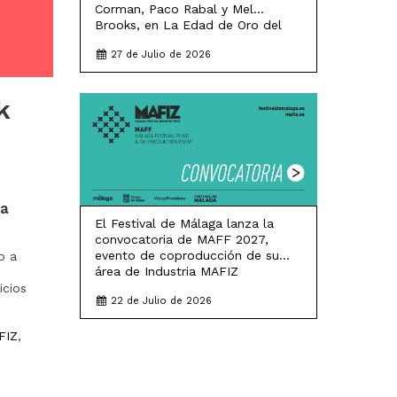
Corman, Paco Rabal y Mel
Brooks, en La Edad de Oro del
Cine Albéniz del 4 al 11 de
27 de Julio de 2026
septiembre
k
LEER MÁS
la
El Festival de Málaga lanza la
convocatoria de MAFF 2027,
evento de coproducción de su
o a
área de Industria MAFIZ
icios
22 de Julio de 2026
FIZ
,