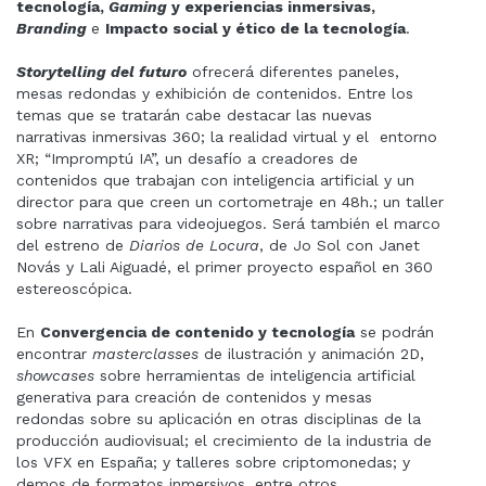
tecnología,
Gaming
y experiencias inmersivas,
Branding
e
Impacto social y ético de la tecnología
.
Storytelling del futuro
ofrecerá diferentes paneles,
mesas redondas y exhibición de contenidos. Entre los
temas que se tratarán cabe destacar las nuevas
narrativas inmersivas 360; la realidad virtual y el entorno
XR; “Impromptú IA”, un desafío a creadores de
contenidos que trabajan con inteligencia artificial y un
director para que creen un cortometraje en 48h.; un taller
sobre narrativas para videojuegos. Será también el marco
del estreno de
Diarios de Locura
, de Jo Sol con Janet
Novás y Lali Aiguadé, el primer proyecto español en 360
estereoscópica.
En
Convergencia de contenido y tecnología
se podrán
encontrar
masterclasses
de ilustración y animación 2D,
showcases
sobre herramientas de inteligencia artificial
generativa para creación de contenidos y mesas
redondas sobre su aplicación en otras disciplinas de la
producción audiovisual; el crecimiento de la industria de
los VFX en España; y talleres sobre criptomonedas; y
demos de formatos inmersivos, entre otros.