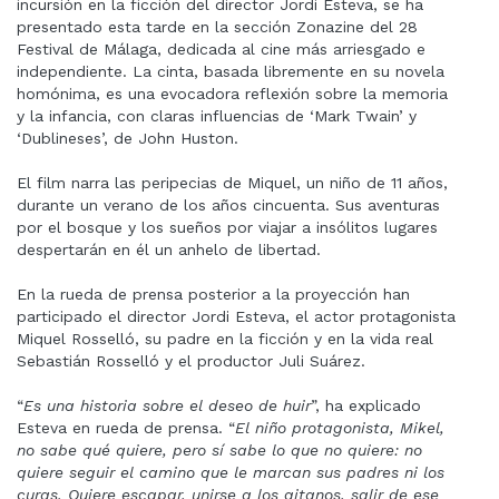
incursión en la ficción del director Jordi Esteva, se ha
presentado esta tarde en la sección Zonazine del 28
Festival de Málaga, dedicada al cine más arriesgado e
independiente. La cinta, basada libremente en su novela
homónima, es una evocadora reflexión sobre la memoria
y la infancia, con claras influencias de ‘Mark Twain’ y
‘Dublineses’, de John Huston.
El film narra las peripecias de Miquel, un niño de 11 años,
durante un verano de los años cincuenta. Sus aventuras
por el bosque y los sueños por viajar a insólitos lugares
despertarán en él un anhelo de libertad.
En la rueda de prensa posterior a la proyección han
participado el director Jordi Esteva, el actor protagonista
Miquel Rosselló, su padre en la ficción y en la vida real
Sebastián Rosselló y el productor Juli Suárez.
“
Es una historia sobre el deseo de huir
”, ha explicado
Esteva en rueda de prensa. “
El niño protagonista, Mikel,
no sabe qué quiere, pero sí sabe lo que no quiere: no
quiere seguir el camino que le marcan sus padres ni los
curas. Quiere escapar, unirse a los gitanos, salir de ese