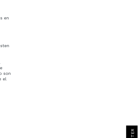
os en
isten
a
de
no son
e el