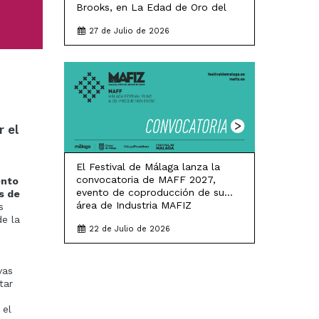
Brooks, en La Edad de Oro del
Cine Albéniz del 4 al 11 de
27 de Julio de 2026
septiembre
LEER MÁS
r el
El Festival de Málaga lanza la
convocatoria de MAFF 2027,
ento
evento de coproducción de su
s de
área de Industria MAFIZ
s
de la
22 de Julio de 2026
vas
tar
 el