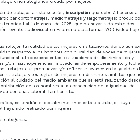
rabajo cinematográfico creado por mujeres.
ón de trabajos a esta sección,
inscripción
que deberá hacerse a
ticipar cortometrajes, mediometrajes y largometrajes; producid
osterioridad al 1 de enero de 2025, que no hayan sido exhibidos
isión, evento audiovisual en España o plataformas VOD (vídeo bajo
ue reflejen la realidad de las mujeres en situaciones donde aún ex
ualdad respecto a los hombres con pluralidad de voces de mujeres
 funcional, afrodescendientes; o situaciones de discriminación y
es y/o niñas; experiencias innovadoras de empoderamiento y luch
omo trabajos que promuevan y/o reflejen el avance en la igualdad 
cen el trabajo y los logros de mujeres en diferentes ámbitos que 
bución al cuidado del medio ambiente que se está realizando desd
contribución de los hombres a la consecución de la igualdad de
ida personal, laboral, familiar, etc.
gráfica, se tendrán especialmente en cuenta los trabajos cuya
al haya sido realizado por mujeres.
s categorías:
s
 los Derechos de las Mujeres