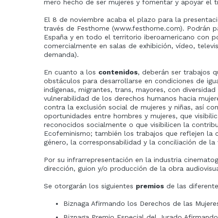
mero hecho de ser mujeres y fomentar y apoyar el t
El 8 de noviembre acaba el plazo para la presentaci
través de Festhome (www.festhome.com). Podrán par
España y en todo el territorio iberoamericano con p
comercialmente en salas de exhibición, vídeo, telev
demanda).
En cuanto a los
contenidos
, deberán ser trabajos q
obstáculos para desarrollarse en condiciones de ig
indígenas, migrantes, trans, mayores, con diversidad
vulnerabilidad de los derechos humanos hacia mujer
contra la exclusión social de mujeres y niñas, así c
oportunidades entre hombres y mujeres, que visibili
reconocidos socialmente o que visibilicen la contri
Ecofeminismo; también los trabajos que reflejen la 
género, la corresponsabilidad y la conciliación de la v
Por su infrarrepresentación en la industria cinemato
dirección, guion y/o producción de la obra audiovisu
Se otorgarán los siguientes
premios
de las diferente
Biznaga Afirmando los Derechos de las Mujere
Biznaga Premio Especial del Jurado Afirmando