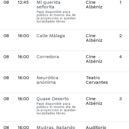
08
12:45
Mi querida
Cine
1
señorita
Albéniz
Pase disponible para
público el mismo día de
la proyección si quedan
localidades libres.
08
16:00
Calle Málaga
Cine
2
Albéniz
08
16:00
Corredora
Cine
4
Albéniz
08
16:00
Neurótica
Teatro
anónima
Cervantes
08
16:00
Quase Deserto
Cine
3
Albéniz
Pase disponible para
público el mismo día de
la proyección si quedan
localidades libres.
08
16:00
Mudras. Bailando
Auditorio