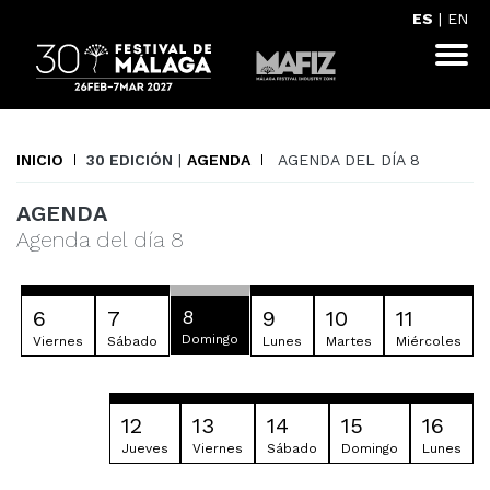
ES
|
EN
INICIO
30 EDICIÓN
|
AGENDA
AGENDA DEL DÍA 8
AGENDA
Agenda del día 8
6
7
8
9
10
11
Domingo
Viernes
Sábado
Lunes
Martes
Miércoles
12
13
14
15
16
Jueves
Viernes
Sábado
Domingo
Lunes