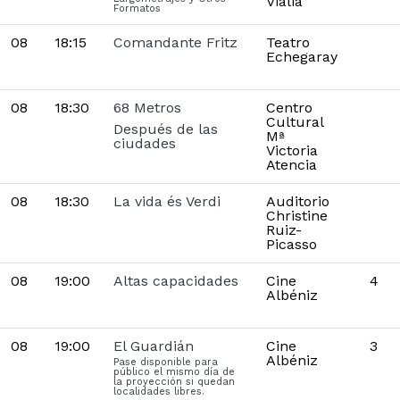
Vialia
Formatos
08
18:15
Comandante Fritz
Teatro
Echegaray
08
18:30
68 Metros
Centro
Cultural
Después de las
Mª
ciudades
Victoria
Atencia
08
18:30
La vida és Verdi
Auditorio
Christine
Ruiz-
Picasso
08
19:00
Altas capacidades
Cine
4
Albéniz
08
19:00
El Guardián
Cine
3
Albéniz
Pase disponible para
público el mismo día de
la proyección si quedan
localidades libres.