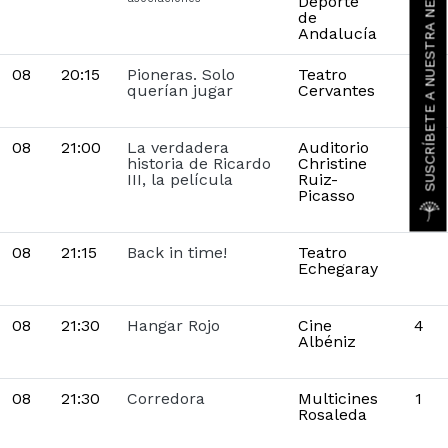
SUSCRÍBETE A NUESTRA NEWSLETTER
Deporte
de
Andalucía
08
20:15
Pioneras. Solo
Teatro
querían jugar
Cervantes
08
21:00
La verdadera
Auditorio
historia de Ricardo
Christine
III, la película
Ruiz-
Picasso
08
21:15
Back in time!
Teatro
Echegaray
08
21:30
Hangar Rojo
Cine
4
Albéniz
08
21:30
Corredora
Multicines
1
Rosaleda