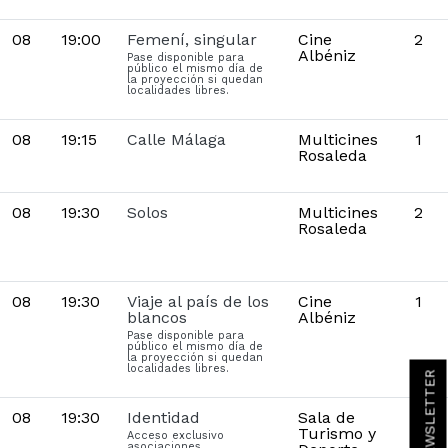
08
19:00
Femení, singular
Cine
2
Albéniz
Pase disponible para
público el mismo día de
la proyección si quedan
localidades libres.
08
19:15
Calle Málaga
Multicines
1
Rosaleda
08
19:30
Solos
Multicines
2
Rosaleda
08
19:30
Viaje al país de los
Cine
1
blancos
Albéniz
Pase disponible para
público el mismo día de
la proyección si quedan
localidades libres.
08
19:30
Identidad
Sala de
Turismo y
Acceso exclusivo
asociaciones