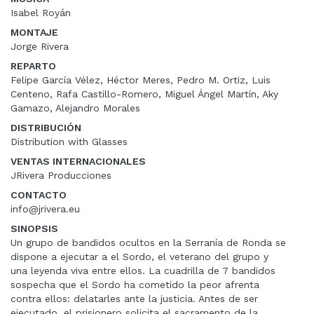
Isabel Royán
MONTAJE
Jorge Rivera
REPARTO
Felipe García Vélez, Héctor Meres, Pedro M. Ortiz, Luis
Centeno, Rafa Castillo-Romero, Miguel Ángel Martín, Aky
Gamazo, Alejandro Morales
DISTRIBUCIÓN
Distribution with Glasses
VENTAS INTERNACIONALES
JRivera Producciones
CONTACTO
info@jrivera.eu
SINOPSIS
Un grupo de bandidos ocultos en la Serranía de Ronda se
dispone a ejecutar a el Sordo, el veterano del grupo y
una leyenda viva entre ellos. La cuadrilla de 7 bandidos
sospecha que el Sordo ha cometido la peor afrenta
contra ellos: delatarles ante la justicia. Antes de ser
ejecutado, el prisionero solicita el sacramento de la