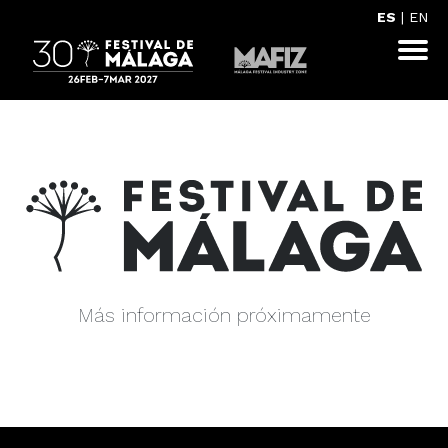
ES
|
EN
Más información próximamente