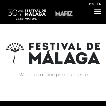
ES
|
EN
Más información próximamente