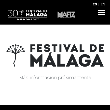
ES
|
EN
Más información próximamente