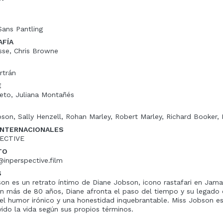
ans Pantling
FÍA
sse, Chris Browne
rtrán
E
ieto, Juliana Montañés
son, Sally Henzell, Rohan Marley, Robert Marley, Richard Booker,
INTERNACIONALES
ECTIVE
TO
inperspective.film
S
on es un retrato íntimo de Diane Jobson, icono rastafari en Jam
n más de 80 años, Diane afronta el paso del tiempo y su legado
el humor irónico y una honestidad inquebrantable. Miss Jobson es
vido la vida según sus propios términos.