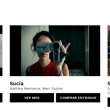
Sucia
S
Bàrbara Mestanza, Marc Pujolar
S
C
VER MÁS
COMPRAR ENTRADAS