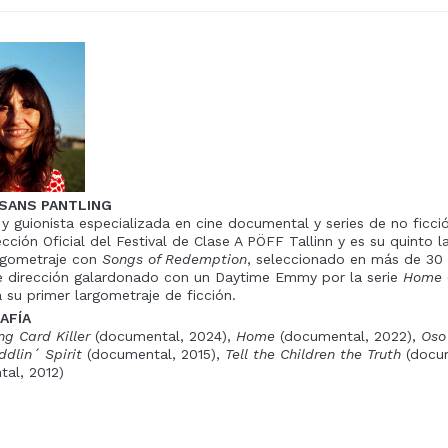
SANS PANTLING
 y guionista especializada en cine documental y series de no ficci
ección Oficial del Festival de Clase A PÖFF Tallinn y es su quinto
rgometraje con
Songs of Redemption
, seleccionado en más de 30 f
 dirección galardonado con un Daytime Emmy por la serie
Home
a su primer largometraje de ficción.
AFÍA
ng Card Killer
(documental, 2024),
Home
(documental, 2022),
Oso
dlin´ Spirit
(documental, 2015),
Tell the Children the Truth
(docum
al, 2012)