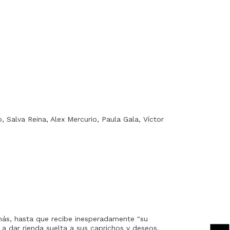
, Salva Reina, Alex Mercurio, Paula Gala, Víctor
más, hasta que recibe inesperadamente "su
 a dar rienda suelta a sus caprichos y deseos.