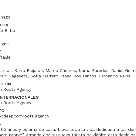
inazo
FÍA
e Birba
igne
E
faille
Marcos, Karra Elejalde, Marco Cáceres, Numa Paredes, Daniel Guirro
api Sagaseta, Sofía Marrero, Isaac Dos santos, Fernando Reina
UCIÓN
 Roots Agency
INTERNACIONALES
 Roots Agency
TO
o@deepcomroots.agency
S
e 65 años y es ama de casa. Lleva toda la vida dedicada a los de
nero propio”. Armada con su nueva tarjeta de débito está decidida