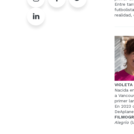
Entre tan
futbolist
realidad,
VIOLETA
Nacida en
a Vancouv
primer la
En 2023 d
DeAplane
FILMOGR
Alegría
(