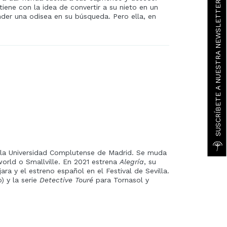
SUSCRÍBETE A NUESTRA NEWSLETTER
tiene con la idea de convertir a su nieto en un
nder una odisea en su búsqueda. Pero ella, en
r la Universidad Complutense de Madrid. Se muda
rld o Smallville. En 2021 estrena
Alegría
, su
ra y el estreno español en el Festival de Sevilla.
) y la serie
Detective Touré
para Tornasol y