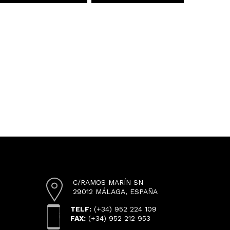
C/RAMOS MARÍN SN
29012 MÁLAGA, ESPAÑA
TELF:
(+34) 952 224 109
FAX:
(+34) 952 212 953