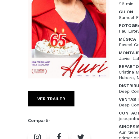
96 min
GUION
Samuel P
FOTOGRA
Pau Estev
MÚSICA
Pascal Ga
MONTAJ
Javier Laf
REPARTO
Cristina 
Hubara, M
DISTRIB
Deep Com
VER TRAILER
VENTAS 
Deep Com
CONTAC
jose.pol
Compartir
SINOPSI
Auri tien
primer di