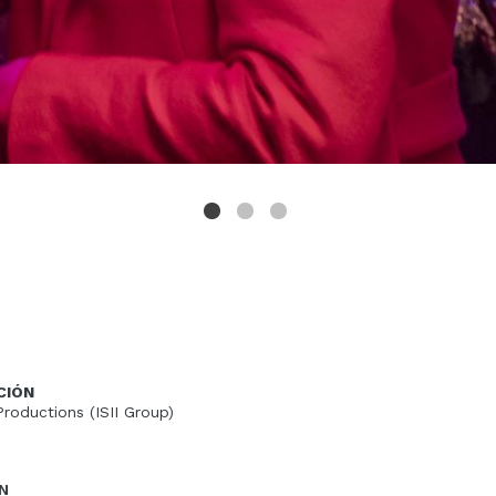
CIÓN
Productions (ISII Group)
N