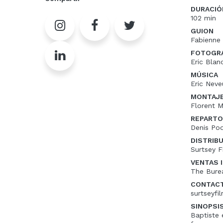
DURACIÓ
102 min
GUION
Fabienne 
FOTOGRA
Eric Blan
MÚSICA
Eric Neve
MONTAJ
Florent M
REPARTO
Denis Pod
DISTRIB
Surtsey F
VENTAS 
The Bure
CONTAC
surtseyf
SINOPSI
Baptiste 