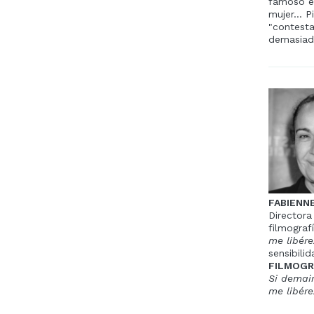
famoso es
mujer... 
"contesta
demasiado
FABIENN
Directora
filmogra
me libére
sensibilid
FILMOGR
Si demai
me libére