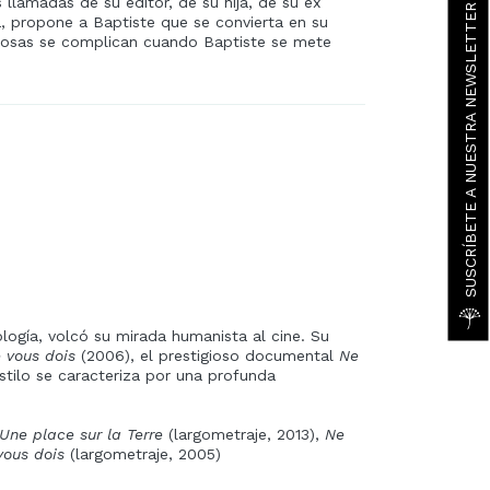
llamadas de su editor, de su hija, de su ex
SUSCRÍBETE A NUESTRA NEWSLETTER
la, propone a Baptiste que se convierta en su
s cosas se complican cuando Baptiste se mete
ología, volcó su mirada humanista al cine. Su
e vous dois
(2006), el prestigioso documental
Ne
stilo se caracteriza por una profunda
Une place sur la Terre
(largometraje, 2013),
Ne
vous dois
(largometraje, 2005)