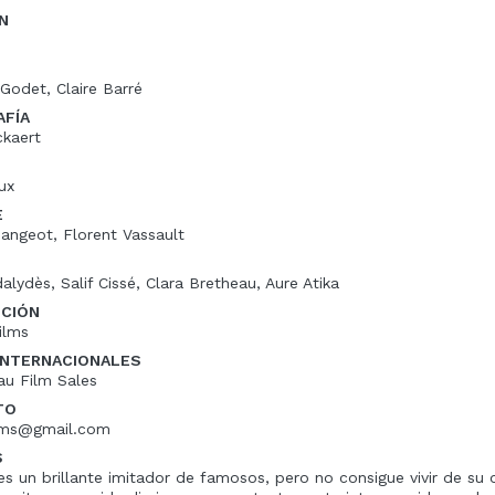
N
Godet, Claire Barré
FÍA
ckaert
ux
E
angeot, Florent Vassault
alydès, Salif Cissé, Clara Bretheau, Aure Atika
UCIÓN
ilms
INTERNACIONALES
au Film Sales
TO
ilms@gmail.com
S
es un brillante imitador de famosos, pero no consigue vivir de su 