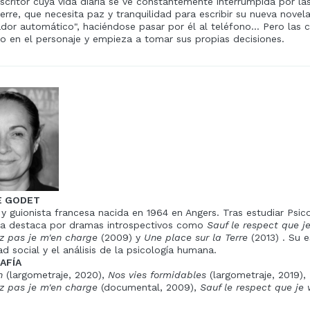
critor cuya vida diaria se ve constantemente interrumpida por las 
Pierre, que necesita paz y tranquilidad para escribir su nueva nove
dor automático", haciéndose pasar por él al teléfono... Pero la
 en el personaje y empieza a tomar sus propias decisiones.
E GODET
 y guionista francesa nacida en 1964 en Angers. Tras estudiar Psic
fía destaca por dramas introspectivos como
Sauf le respect que j
z pas je m'en charge
(2009) y
Une place sur la Terre
(2013) . Su e
ad social y el análisis de la psicología humana.
AFÍA
n
(largometraje, 2020),
Nos vies formidables
(largometraje, 2019),
z pas je m'en charge
(documental, 2009),
Sauf le respect que je 