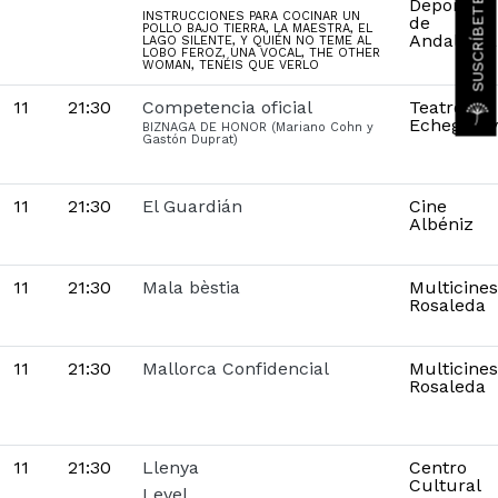
Deporte
INSTRUCCIONES PARA COCINAR UN
de
POLLO BAJO TIERRA, LA MAESTRA, EL
Andalucía
LAGO SILENTE, Y QUIÉN NO TEME AL
LOBO FEROZ, UNA VOCAL, THE OTHER
WOMAN, TENÉIS QUE VERLO
11
21:30
Competencia oficial
Teatro
Echegaray
BIZNAGA DE HONOR (Mariano Cohn y
Gastón Duprat)
11
21:30
El Guardián
Cine
Albéniz
11
21:30
Mala bèstia
Multicines
Rosaleda
11
21:30
Mallorca Confidencial
Multicines
Rosaleda
11
21:30
Llenya
Centro
Cultural
Level