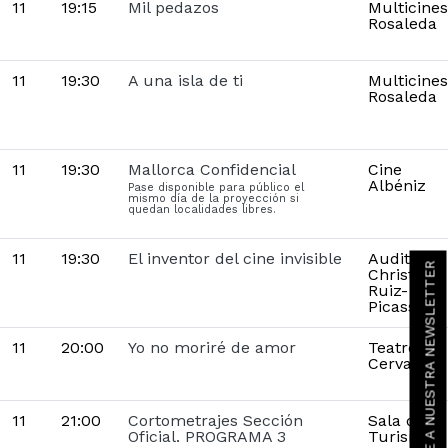
11
19:15
Mil pedazos
Multicines
Rosaleda
11
19:30
A una isla de ti
Multicines
Rosaleda
11
19:30
Mallorca Confidencial
Cine
Albéniz
Pase disponible para público el
mismo día de la proyección si
quedan localidades libres.
11
19:30
El inventor del cine invisible
Auditorio
SUSCRÍBETE A NUESTRA NEWSLETTER
Christine
Ruiz-
Picasso
11
20:00
Yo no moriré de amor
Teatro
Cervantes
11
21:00
Cortometrajes Sección
Sala de
Oficial. PROGRAMA 3
Turismo y