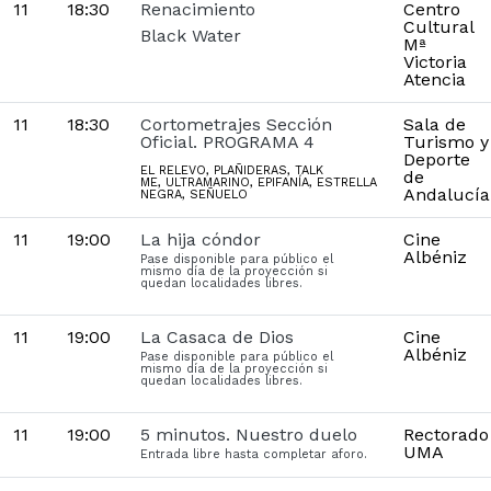
11
18:30
Renacimiento
Centro
Cultural
Black Water
Mª
Victoria
Atencia
11
18:30
Cortometrajes Sección
Sala de
Oficial. PROGRAMA 4
Turismo y
Deporte
EL RELEVO, PLAÑIDERAS, TALK
de
ME, ULTRAMARINO, EPIFANÍA, ESTRELLA
Andalucía
NEGRA, SEÑUELO
11
19:00
La hija cóndor
Cine
Albéniz
Pase disponible para público el
mismo día de la proyección si
quedan localidades libres.
11
19:00
La Casaca de Dios
Cine
Albéniz
Pase disponible para público el
mismo día de la proyección si
quedan localidades libres.
11
19:00
5 minutos. Nuestro duelo
Rectorado
UMA
Entrada libre hasta completar aforo.