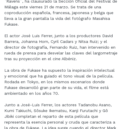
`Ravens´, ha clausurado la Sección Oficial del Festival de
Málaga este viernes 21 de marzo. Se trata de una
coproducción española, francesa, japonesa y belga que
lleva a la gran pantalla la vida del fotógrafo Masahisa
Fukase.
El actor José Luis Ferrer, junto a los productores David
Barrera, Johanna Horn, Cyril Cadars y Nitsa Ruiz; y el
director de fotografía, Fernando Ruiz, han intervenido en
rueda de prensa para desvelar las claves del largometraje
tras su proyección en el cine Albéniz.
La obra de Fukase ha supuesto la inspiración intelectual
y emocional que ha guiado el tono visual de la película.
Rodada en Tokyo, en los mismos escenarios donde
Fukase desarrolló gran parte de su vida, el filme está
ambientado en los años 70.
Junto a José-Luis Ferrer, los actores Tadanobu Asano,
Kumi Takiuchi, Sôsuke Ikematsu, Kanji Furutachi y Gô
Jibiki completan el reparto de esta película que
representa la esencia personal y cruda que caracteriza a
la obra de Fukase. La idea surge cuando el director Mark