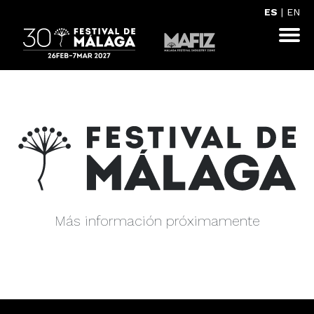
ES
|
EN
Más información próximamente