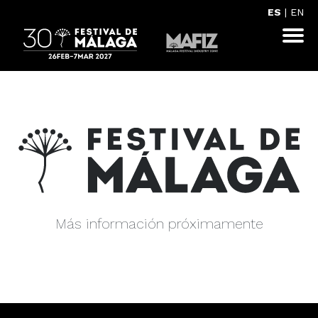
ES
|
EN
Más información próximamente