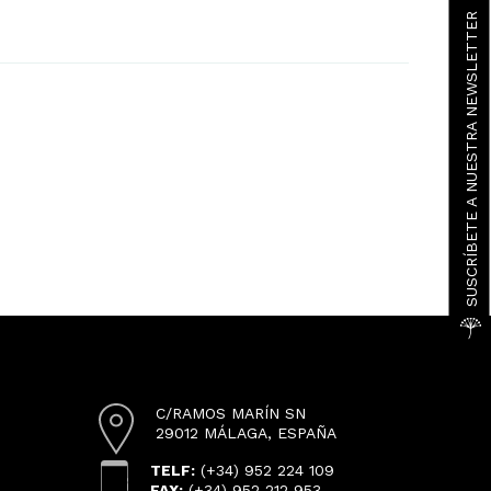
SUSCRÍBETE A NUESTRA NEWSLETTER
C/RAMOS MARÍN SN
29012 MÁLAGA, ESPAÑA
TELF:
(+34) 952 224 109
FAX:
(+34) 952 212 953