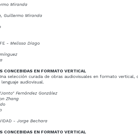
lermo Miranda
a, Guillermo Miranda
o
FE -
Melissa Diago
omí
nguez
da
S CONCEBIDAS EN FORMATO VERTICAL
na selección curada de obras audiovisuales en formato vertical, 
 lenguaje audiovisual.
 "Janto" Fernández González
on Zhang
edo
o
VIDAD -
Jorge Bechara
S CONCEBIDAS EN FORMATO VERTICAL