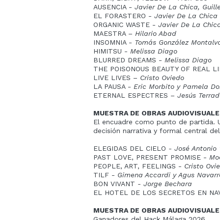
AUSENCIA -
Javier De La Chica, Guil
EL FORASTERO -
Javier De La Chica
ORGANIC WASTE -
Javier De La Chic
MAESTRA –
Hilario Abad
INSOMNIA -
Tomás Gonz
á
lez Montalv
HIMITSU -
Melissa Diago
BLURRED DREAMS -
Melissa Diago
THE POISONOUS BEAUTY OF REAL LI
LIVE LIVES –
Cristo Oviedo
LA PAUSA -
Eric Morbito y Pamela D
ETERNAL ESPECTRES –
Jesús Terra
MUESTRA DE OBRAS AUDIOVISUALE
El encuadre como punto de partida. U
decisión narrativa y formal central del
ELEGIDAS DEL CIELO
- José Antonio
PAST LOVE, PRESENT PROMISE -
Mo
PEOPLE, ART, FEELINGS -
Cristo Ovi
TILF -
Gimena Accardi y Agus Navarr
BON VIVANT
- Jorge Bechara
EL HOTEL DE LOS SECRETOS EN NA
MUESTRA DE OBRAS AUDIOVISUALE
Ganadores del Hack Málaga 2026