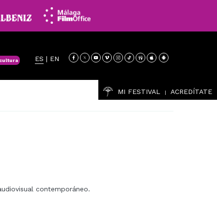
ES
|
EN
cultura
MI FESTIVAL
ACREDÍTATE
|
 audiovisual contemporáneo.