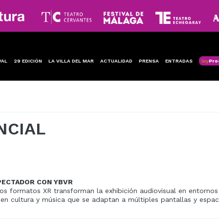
VAL
29 EDICIÓN
LA VILLA DEL MAR
ACTUALIDAD
PRENSA
ENTRADAS
Soy
Pro
NCIAL
PECTADOR CON YBVR
os formatos XR transforman la exhibición audiovisual en entornos 
en cultura y música que se adaptan a múltiples pantallas y espaci