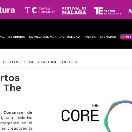
VAL
29 EDICIÓN
LA VILLA DEL MAR
ACTUALIDAD
PRENSA
ENTRADAS
Soy
Pro
E CORTOS ESCUELA DE CINE THE CORE
rtos
e The
l
Concurso de
l
, una iniciativa
 emergente en el
nes creadores la