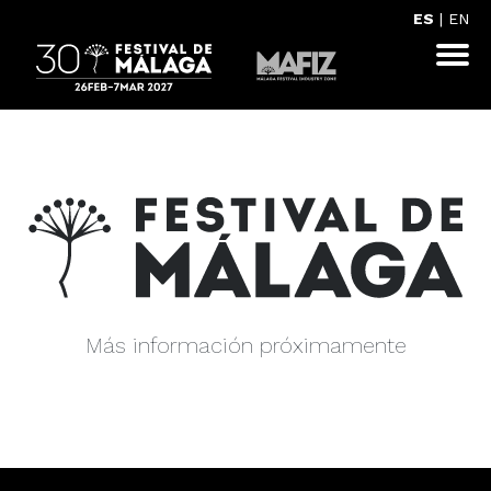
ES
|
EN
Más información próximamente