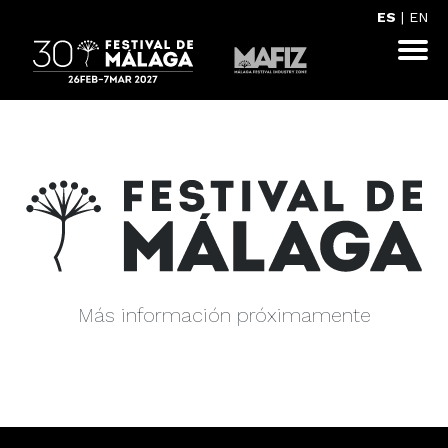
ES
|
EN
Más información próximamente