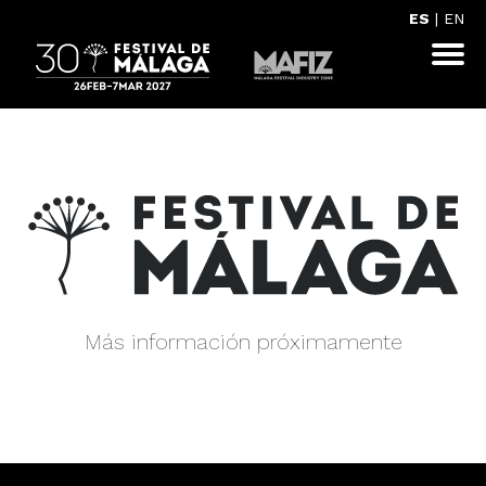
ES
|
EN
Más información próximamente