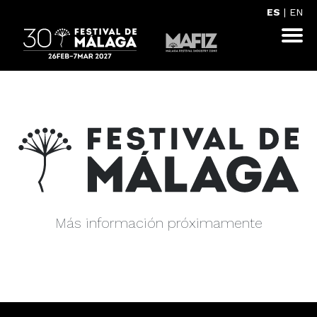
ES
|
EN
Más información próximamente