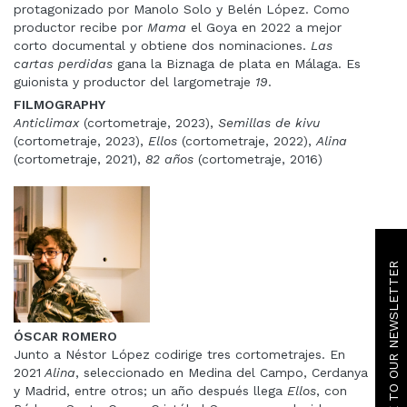
protagonizado por Manolo Solo y Belén López. Como
productor recibe por
Mama
el Goya en 2022 a mejor
corto documental y obtiene dos nominaciones.
Las
cartas perdidas
gana la Biznaga de plata en Málaga. Es
guionista y productor del largometraje
19
.
FILMOGRAPHY
Anticlimax
(cortometraje, 2023),
Semillas de kivu
(cortometraje, 2023),
Ellos
(cortometraje, 2022),
Alina
(cortometraje, 2021),
82 años
(cortometraje, 2016)
SUBSCRIBE TO OUR NEWSLETTER
ÓSCAR ROMERO
Junto a Néstor López codirige tres cortometrajes. En
2021
Alina
, seleccionado en Medina del Campo, Cerdanya
y Madrid, entre otros; un año después llega
Ellos
, con