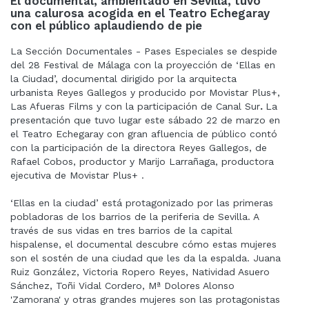
El documental, ambientado en Sevilla, tuvo
una calurosa acogida en el Teatro Echegaray
con el público aplaudiendo de pie
La Sección Documentales - Pases Especiales se despide
del 28 Festival de Málaga con la proyección de ‘Ellas en
la Ciudad’, documental dirigido por la arquitecta
urbanista Reyes Gallegos y producido por Movistar Plus+,
Las Afueras Films y con la participación de Canal Sur
.
La
presentación que tuvo lugar este sábado 22 de marzo en
el Teatro Echegaray con gran afluencia de público contó
con la participación de la directora Reyes Gallegos, de
Rafael Cobos, productor y Marijo Larrañaga, productora
ejecutiva de Movistar Plus+ .
‘Ellas en la ciudad’ está protagonizado por las primeras
pobladoras de los barrios de la periferia de Sevilla. A
través de sus vidas en tres barrios de la capital
hispalense, el documental descubre cómo estas mujeres
son el sostén de una ciudad que les da la espalda. Juana
Ruiz González, Victoria Ropero Reyes, Natividad Asuero
Sánchez, Toñi Vidal Cordero, Mª Dolores Alonso
'Zamorana' y otras grandes mujeres son las protagonistas